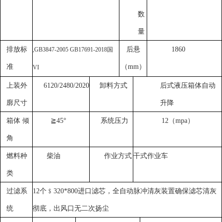
数
量
排放标
后悬
1860
,GB3847-2005
GB17691-2
018
国
准
（
mm
）
V
I
上装外
6120
/2480/
2020
卸料方式
后式液压箱体自动
廓尺寸
升降
箱体 倾
≧
4
5°
系统压力
12（mpa）
角
燃料种
柴油
作业方式
干式作业车
类
过滤系
12个﹩320*
800
进口滤芯，全自动脉冲清灰装置确保滤芯清灰
统
彻底，出风口无二次扬尘