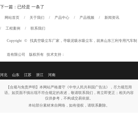
下一篇：已经是 一条了
网站首页
/
关于我们
/
产品中心
/
产品视频
/
新闻资讯
/
工程案例
/
联系我们
Copyright © 找
真空吸尘车厂家
，
寻吸泥吸水吸尘车
，就来山东三利专用汽车制
造有限公司 版权所有 技术支持：
河北
山东
江苏
浙江
河南
【合规与免责声明】本网站严格遵守《中华人民共和国广告法》，尽力规范用
语。如页面不慎出现不符合规定的表述，敬请联系我们，将立即更正；相关内容
仅供参考，不构成交易依据。
本站部分素材来自网络，如有侵权，请联系删除。