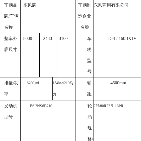
车辆品
东风牌
车辆制
东风商用有限公司
牌
/
车辆
造企业
名称
名称
整车外
8000
2480
3100
车
DF
L1160BX1V
廓尺寸
辆
型
号
排量
/
功
轴
4500
mm
6200
ml
154
kw
/210
马
率
距
力
发动机
轮
B6.2NS6B210
275/80R22.5 18PR
型号
胎
规
格
/