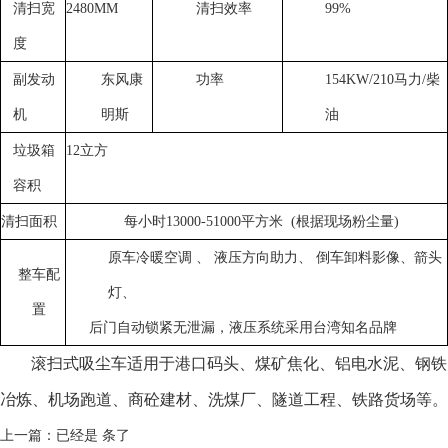
清扫宽
2480MM
清扫效率
99%
度
副发动
东风康
功率
154
KW
/210马力/柴
机
明斯
油
垃圾箱
12
立方
容积
清扫面积
每小时13000-51000平方米 (根据现场粉尘量)
原车冷暖空调 、 液压方向助力、 倒车卸料影像、箭头
整车配
灯、
置
后门自动锁紧无泄漏，液压系统采用台湾知名品牌
滚扫式吸尘车适用于港口码头、煤矿焦化、铝电水泥、钢铁
冶炼、机场跑道、商砼建材、洗煤厂、隧道工程、铁路货场等。
上一篇：已经是 条了